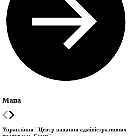
Мапа
Leaflet
|
Мінрегіон
;
qgis2web
·
QGIS
©
OSM UA volunteer's server
+
Управління "Центр надання адміністративних