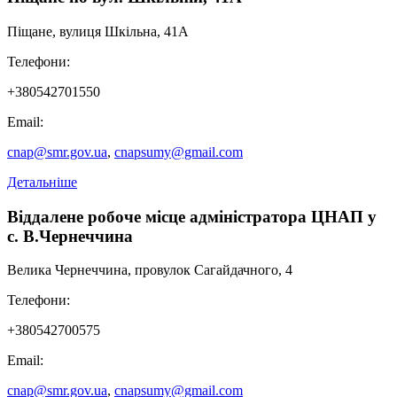
Піщане, вулиця Шкільна, 41А
Телефони:
+380542701550
Email:
cnap@smr.gov.ua
,
cnapsumy@gmail.com
Детальніше
Віддалене робоче місце адміністратора ЦНАП у
с. В.Чернеччина
Велика Чернеччина, провулок Сагайдачного, 4
Телефони:
+380542700575
Email:
cnap@smr.gov.ua
,
cnapsumy@gmail.com