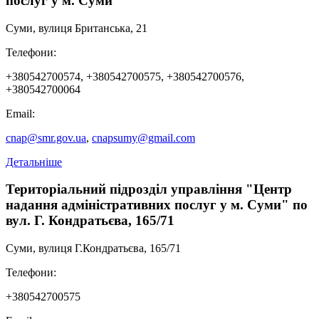
послуг у м. Суми"
−
Суми, вулиця Британська, 21
Телефони:
+380542700574, +380542700575, +380542700576,
+380542700064
Email:
cnap@smr.gov.ua
,
cnapsumy@gmail.com
Детальніше
Територіальний підрозділ управління "Центр
надання адміністративних послуг у м. Суми" по
вул. Г. Кондратьєва, 165/71
Суми, вулиця Г.Кондратьєва, 165/71
Телефони:
+380542700575