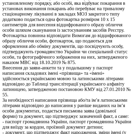
установленому порядку, або особі, яка відбуває покарання в
установах виконання покарань або перебуває на тривалому
стаціонарному лікуванні в закладах МОЗ закритого типу
додатково подається одна фотокартка розміром 10 х 15
сантиметрів для внесення відцифрованого образу обличчя
особи шляхом сканування із застосуванням засобів Реєстру.
Фотокартка повинна відповідати Вимогам до відцифрованого
образу обличчя особи, фотокарток, що подаються для
оформлення або обміну документів, що посвідчують особу,
підтверджують громадянство України чи спеціальний статус
особи, та фотографічного зображення на них, затвердженого
наказом МВС від 18.10.2019 № 875.
Внесення до заяви-анкети та у подальшому у паспорт
написання складових імені «прізвища» та «імені»
здійснюється українською мовою та латинськими літерами
відповідно до Таблиці транслітерації українського алфавіту
латиницею, затвердженою постановою КМУ від 27.01.2010 №
55.
За необхідності написання прізвища або/та ім’я латинськими
літерами відповідно до написання у раніше виданих на ім’я
особи документах, подається письмова заява (довільної
форми) та документ, що підтверджує зазначений факт, а саме:
- паспорт громадянина України, паспорт громадянина України
для виїзду за кордон, проїзний документ дитини;
- документ, що підтверджує факт народження, зміни імені (у