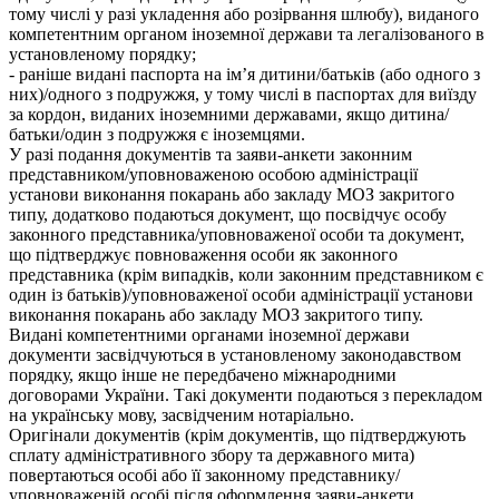
тому числі у разі укладення або розірвання шлюбу), виданого
компетентним органом іноземної держави та легалізованого в
установленому порядку;
- раніше видані паспорта на ім’я дитини/батьків (або одного з
них)/одного з подружжя, у тому числі в паспортах для виїзду
за кордон, виданих іноземними державами, якщо дитина/
батьки/один з подружжя є іноземцями.
У разі подання документів та заяви-анкети законним
представником/уповноваженою особою адміністрації
установи виконання покарань або закладу МОЗ закритого
типу, додатково подаються документ, що посвідчує особу
законного представника/уповноваженої особи та документ,
що підтверджує повноваження особи як законного
представника (крім випадків, коли законним представником є
один із батьків)/уповноваженої особи адміністрації установи
виконання покарань або закладу МОЗ закритого типу.
Видані компетентними органами іноземної держави
документи засвідчуються в установленому законодавством
порядку, якщо інше не передбачено міжнародними
договорами України. Такі документи подаються з перекладом
на українську мову, засвідченим нотаріально.
Оригінали документів (крім документів, що підтверджують
сплату адміністративного збору та державного мита)
повертаються особі або її законному представнику/
уповноваженій особі після оформлення заяви-анкети.