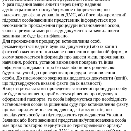
У разі подання заяви-анкети через центр надання
адміністративних послуг/державне підприємство, що
належить до сфери управління ДМС, або його відокремлений
підрозділ особа/законний представник інформується про
необхідність проходження процедури встановлення особи,
якщо за результатами розгляду документів та заяви-анкети
заявника не буде ідентифіковано.
Для проходження процедури встановлення особі
рекомендується надати будь-які документ(и) або їх копії з
фотозображенням та письмове пояснення в довільній формі, в
якому зазначається інформація про адреси місць проживання,
навчання, роботи, установ виконання покарань та інша
інформація, відомості про батьків або інших родичів, які
будуть залучені до проведення процедури встановлення
особи. До письмового звернення додаються документи (копії),
що підтверджують вказані факти (за їх наявності).
Якщо за результатами проведення зазначеної процедури особу
не буде встановлено, приймається рішення про відмову в
оформленні паспорта, та особа інформується про необхідність
встановлення особи за рішенням суду про встановлення факту,
що має юридичне значення, для видачі документів, що
посвідчують особу та підтверджують громадянства України.
Заявник або його законний представник/уповноважена особа
має право повторно звернутися до територіального органу/
територіального підрозділу ДМС, уповноваженого суб’єкта в