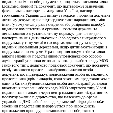
виданих на ім’я особи документах, подається письмова заява
(довільної форми) та документ, що підтверджує зазначений
факт, а саме:- паспорт громадянина України, паспорт
громадянина України для виїзду за кордон, проїзний документ
дитини;- документ, що підтверджує факт народження, зміни
імені (у тому числі у разі укладення або розірвання шлюбу),
виданого компетентним органом іноземної держави та
легалізованого в установленому порядку;- раніше видані
паспорта на ім’я дитини/батьків (або одного з них)/одного з
подружжя, у тому числі в паспортах для виїзду за кордон,
виданих іноземними державами, якщо дитина/батьки/один з
подружжя є іноземцями.У разі подання документів та заяви-
анкети законним представником/уповноваженою особою
адміністрації установи виконання покарань або закладу МОЗ
закритого типу, додатково подаються документ, що посвідчує
особу законного представника/уповноваженої особи та
документ, що підтверджує повноваження особи як законного
представника (крім випадків, коли законним представником є
один із батьків)/уповноваженої особи адміністрації установи
виконання покарань або закладу МОЗ закритого типу.У разі
подання заяви-анкети через центр надання адміністративних
послуг/державне підприємство, що належить до сфери
управління ДМС, або його відокремлений підрозділ особа/
законний представник інформується про необхідність
проходження процедури встановлення особи, якщо за