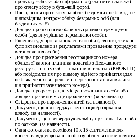
продукту «cheсk» або інформацію (реквізити платежу)
про сплату збору в будь-якій формі.
Посвідчення про взяття на облік бездомних осіб, видане
відповідним центром обліку бездомних осіб (для
бездомних осіб).
Довідка про взяття на облік внутрішньо переміщеної
особи (для внутрішньо переміщеної особи).
Рішення суду про встановлення особи (для осіб, яких не
було встановлено за результатами проведення процедури
встановлення особи).
Довідка про присвоєння реєстраційного номера
облікової картки платника податків з Державного
реєстру фізичних осіб — платників податків (РНОКПП)
або повідомлення про відмову від його прийняття (для
осіб, які через свої релігійні переконання відмовилися
від прийняття зазначеного номера).
Довідка про реєстрацію місця проживання особи або
довідка про зняте місце проживання (за наявності).
Свідоцтва про народження дітей (за наявності).
Документ, що підтверджує реєстрацію/розірвання
шлюбу (за наявності).
Документи, що підтверджують зміну прізвища, імені або
по батькові (за наявності).
Одна фотокартка розміром 10 х 15 сантиметрів для
внесення відцифрованого образу обличчя особи шляхом