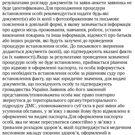
результатами розгляду документів та заяви-анкети заявника не
буде ідентифіковано.Для проходження процедури
встановлення особі рекомендується надати будь-які
документ(и) або їх копії з фотозображенням та письмове
пояснення в довільній формі, в якому зазначається інформація
про адреси місць проживання, навчання, роботи, установ
виконання покарань та інша інформація, відомості про батьків
або інших родичів, які будуть залучені до проведення
процедури встановлення особи. До письмового звернення
додаються документи (копії), що підтверджують вказані факти
(за їх наявності).Якщо за результатами проведення зазначеної
процедури особу не буде встановлено, приймається рішення
про відмову в оформленні паспорта, та особа інформується
про необхідність встановлення особи за рішенням суду про
встановлення факту, що має юридичне значення, для видачі
документів, що посвідчують особу та підтверджують
громадянства України.Заявник або його законний
представник/уповноважена особа має право повторно
звернутися до територіального органу/територіального
підрозділу ДМС, уповноваженого суб’єкта в разі зміни або
усунення обставин, у зв’язку з якими йому було відмовлено в
оформленні чи видачі паспорта.Для оформлення паспорта
особі, яка не може пересуватися самостійно у зв’язку з
тривалим розладом здоров’я, який підтверджується медичним
висновком закладу охорони здоров’я, оформлений в