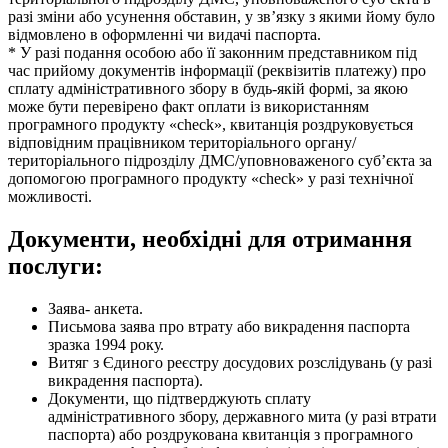
разі зміни або усунення обставин, у зв’язку з якими йому було
відмовлено в оформленні чи видачі паспорта.
* У разі подання особою або її законним представником під
час прийому документів інформації (реквізитів платежу) про
сплату адміністративного збору в будь-якій формі, за якою
може бути перевірено факт оплати із використанням
програмного продукту «check», квитанція роздруковується
відповідним працівником територіального органу/
територіального підрозділу ДМС/уповноваженого суб’єкта за
допомогою програмного продукту «check» у разі технічної
можливості.
Документи, необхідні для отримання
послуги:
Заява- анкета.
Письмова заява про втрату або викрадення паспорта
зразка 1994 року.
Витяг з Єдиного реєстру досудових розслідувань (у разі
викрадення паспорта).
Документи, що підтверджують сплату
адміністративного збору, державного мита (у разі втрати
паспорта) або роздрукована квитанція з програмного