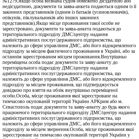
№1279.Якщо особа визнана судом обмежено дієздатною або
недієздатною, документи та заява-анкета подаються одним із її
законних представників (одним із батьків (усиновлювачів),
опікунів, піклувальників або інших законних
представників).Якщо місце проживання такої особи не
зареєстровано, документи та заява-анкета подаються до
територіального підрозділу ДМС/центру надання
адміністративних послуг/державного підприємства, що
належить до сфери управління ДМС, або його відокремленого
підрозділу за місцем фактичного проживання в Україні, або за
останнім зареєстрованим місцем проживання.Внутрішньо
переміщена особа подає документи та заяву-анкету до
територіального підрозділу ДМС/центру надання
адміністративних послуг/державного підприємства, що
належить до сфери управління ДМС, або його відокремленого
підрозділу за місцем проживання, що підтверджується
довідкою про взяття на облік внутрішньо переміщеної
особи.Особа, місце проживання якої зареєстроване на
тимчасово окупованій території України АРКрим або м.
Севастополь подає документи та заяву-анкету до будь якого
працюючого територіального підрозділу ДМС/центру надання
адміністративних послуг/державного підприємства, що
належить до сфери управління ДМС, або його відокремленого
підрозділу за місцем звернення.Особа, місце проживання якої
зареєстроване на тимчасово окупованій території України у