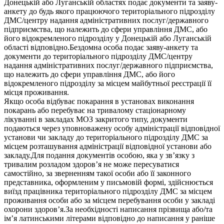
Донецькій або Луганській областях подає документи та заяву-
анкету до будь якого працюючого територіального підрозділу
ДМС/центру надання адміністративних послуг/державного
підприємства, що належить до сфери управління ДМС, або
його відокремленого підрозділу у Донецькій або Луганській
області відповідно.Бездомна особа подає заяву-анкету та
документи до територіального підрозділу ДМС/центру
надання адміністративних послуг/державного підприємства,
що належить до сфери управління ДМС, або його
відокремленого підрозділу за місцем майбутньої реєстрації її
місця проживання.
Якщо особа відбуває покарання в установах виконання
покарань або перебуває на тривалому стаціонарному
лікуванні в закладах МОЗ закритого типу, документи
подаються через уповноважену особу адміністрації відповідної
установи чи закладу до територіального підрозділу ДМС за
місцем розташування адміністрації відповідної установи або
закладу.Для подання документів особою, яка у зв’язку з
тривалим розладом здоров’я не може пересуватися
самостійно, за зверненням такої особи або її законного
представника, оформленим у письмовій формі, здійснюється
виїзд працівника територіального підрозділу ДМС за місцем
проживання особи або за місцем перебування особи у закладі
охорони здоров’я.За необхідності написання прізвища або/та
ім’я латинськими літерами відповідно до написання у раніше