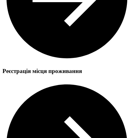
Реєстрація місця проживання
Державна реєстрація народження дитини та її походження
Оформлення і видача паспорта громадянина України з
безконтактним електронним носієм у зв'язку з втратою /
викраденням паспорта громадянина України з безконтактним
електронним носієм