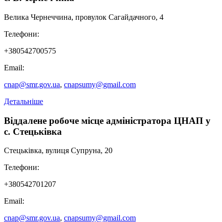
Велика Чернеччина, провулок Сагайдачного, 4
Повторна видача свідоцтва про державну реєстрацію актів
цивільного стану
Телефони:
Оформлення і видача паспорта громадянина України для
+380542700575
виїзду за кордон з безконтактним електронним носієм замість
втраченого або викраденого
Email:
cnap@smr.gov.ua
,
cnapsumy@gmail.com
Детальніше
Віддалене робоче місце адміністратора ЦНАП у
с. Стецьківка
Стецьківка, вулиця Супруна, 20
Телефони:
+380542701207
Email:
cnap@smr.gov.ua
,
cnapsumy@gmail.com