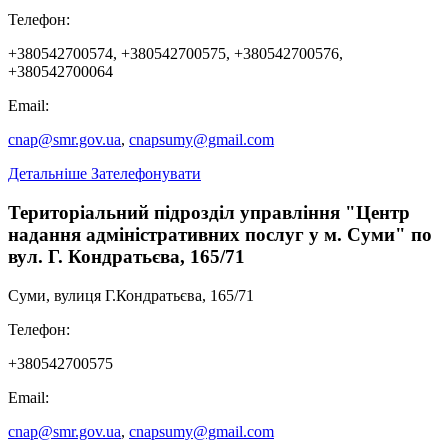
виїзду за кордон з безконтактним електронним носієм у
Телефон:
зв’язку з обміном у разі: зміни інформації, внесеної до
паспорта для виїзду за кордон; виявлення помилки в
+380542700574, +380542700575, +380542700576,
інформації, внесеній до паспорта для виїзду за кордон;
+380542700064
закінчення строку дії паспорта для виїзду за кордон;
непридатності паспорта для виїзду за кордон для подальшого
Email:
використання
cnap@smr.gov.ua
,
cnapsumy@gmail.com
Детальніше
Зателефонувати
Територіальний підрозділ управління "Центр
надання адміністративних послуг у м. Суми" по
вул. Г. Кондратьєва, 165/71
Суми, вулиця Г.Кондратьєва, 165/71
Телефон:
Видача витягу з реєстру територіальної громади
Державна реєстрація смерті
+380542700575
Email:
cnap@smr.gov.ua
,
cnapsumy@gmail.com