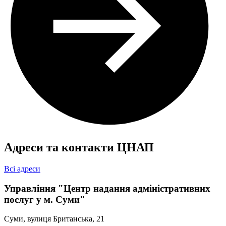
Адреси та контакти ЦНАП
Декларування місця проживання особи
Зняття із задекларованого/зареєстрованого місця проживання
Державна реєстрація розірвання шлюбу
Всі адреси
Управління "Центр надання адміністративних
послуг у м. Суми"
Суми, вулиця Британська, 21
Оформлення і видача паспорта громадянина України для