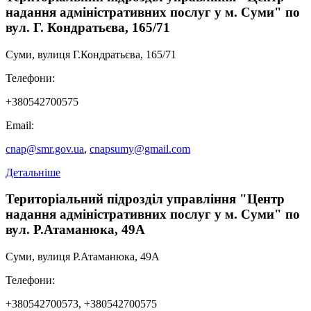
надання адміністративних послуг у м. Суми" по
вул. Г. Кондратьєва, 165/71
Суми, вулиця Г.Кондратьєва, 165/71
Телефони:
+380542700575
Email:
cnap@smr.gov.ua
,
cnapsumy@gmail.com
Детальніше
Територіальний підрозділ управління "Центр
надання адміністративних послуг у м. Суми" по
вул. Р.Атаманюка, 49А
Суми, вулиця Р.Атаманюка, 49А
Телефони:
Видача довідки про склад сім'ї або зареєстрованих у
Видача витягу з Державного реєстру актів цивільного стану
+380542700573, +380542700575
Оформлення і видача паспорта громадянина України з
житловому приміщенні/будинку осіб