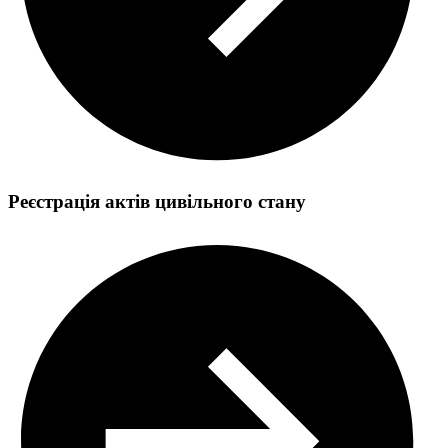
Реєстрація актів цивільного стану
Вклеювання до паспорта громадянина України (зразка 1994
року) фотокартки при досягненні 25- і 45-річного віку