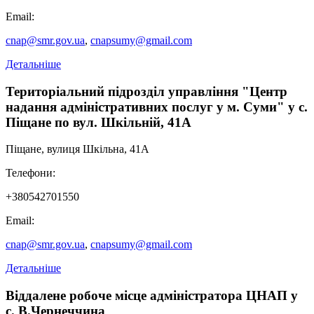
громадян
безконтактним електронним носієм у зв’язку з втратою/
Email:
викраденням паспорта громадянина України зразка 1994 року
(у формі книжечки)
cnap@smr.gov.ua
,
cnapsumy@gmail.com
Детальніше
Територіальний підрозділ управління "Центр
надання адміністративних послуг у м. Суми" у с.
Піщане по вул. Шкільній, 41А
Піщане, вулиця Шкільна, 41А
Телефони:
+380542701550
Email:
cnap@smr.gov.ua
,
cnapsumy@gmail.com
Детальніше
Віддалене робоче місце адміністратора ЦНАП у
с. В.Чернеччина