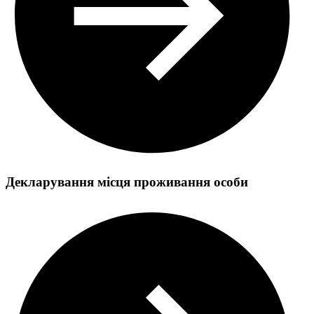
Декларування місця проживання особи
Реєстрація місця проживання
Державна реєстрація шлюбу
Оформлення і видача паспорта громадянина України з
безконтактним електронним носієм вперше після досягнення
14-річного віку